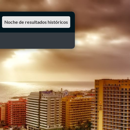
Noche de resultados históricos