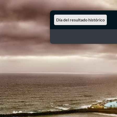
Día del resultado histórico