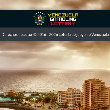
Derechos de autor © 2016 - 2026 Lotería de juego de Venezuela