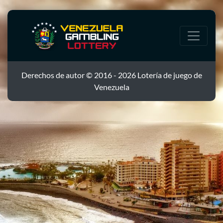
Derechos de autor © 2016 - 2026 Lotería de juego de
Venezuela