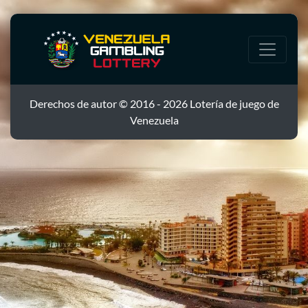
Derechos de autor © 2016 - 2026 Lotería de juego de
Venezuela