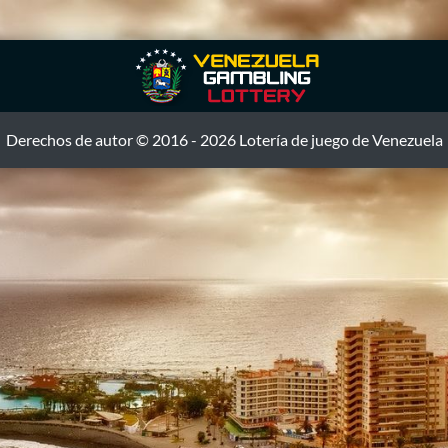
Derechos de autor © 2016 - 2026 Lotería de juego de Venezuela