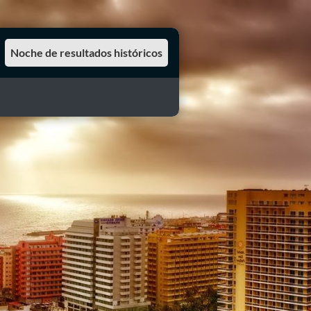
Noche de resultados históricos