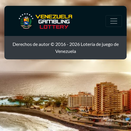
Derechos de autor © 2016 - 2026 Lotería de juego de
Venezuela