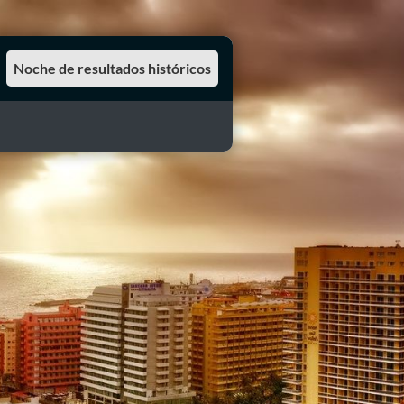
Noche de resultados históricos