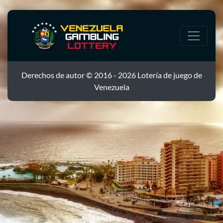
Derechos de autor © 2016 - 2026 Lotería de juego de
Venezuela