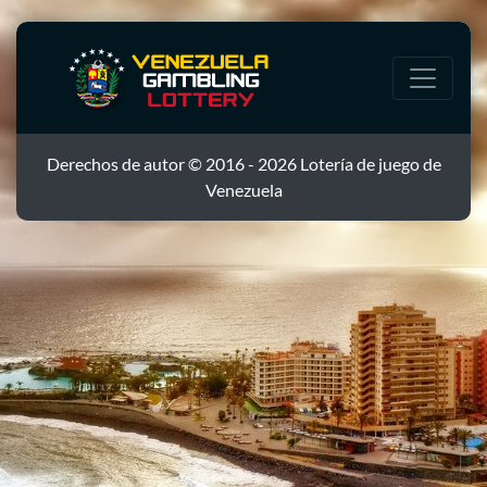
Derechos de autor © 2016 - 2026 Lotería de juego de
Venezuela