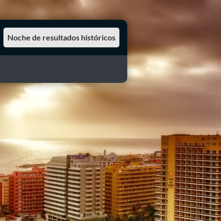
Noche de resultados históricos